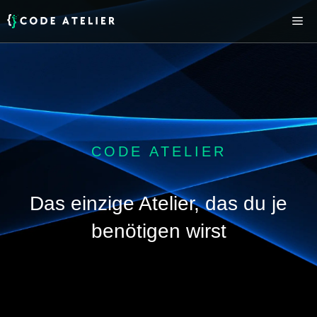
Springe
Me
zum
Inhalt
CODE ATELIER
Das einzige Atelier, das du je
benötigen wirst